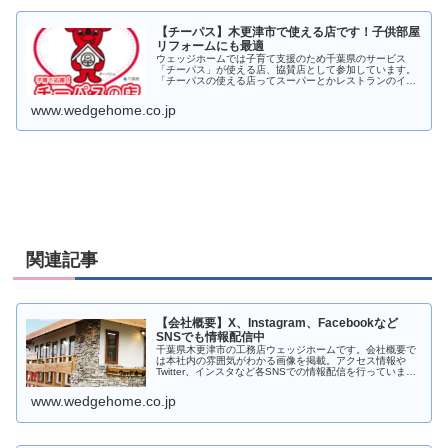
【チーパス】木更津市で使える店です！子供部屋
リフォームにも最適
ウェッジホームでは子育て支援のため千葉県のサービス
「チーパス」が使える店、協賛店として参加しています。
「チーパスの使える店ってスーパーとかレストランのイメ
ージがあるけど…」やはり子育ては何かと入用になるも
の。ウェッジホームでご協力できるサー...
www.wedgehome.co.jp
関連記事
【会社概要】X、Instagram、Facebookなど
SNSでも情報配信中
千葉県木更津市の工務店ウェッジホームです。会社概要で
は本社内の雰囲気がわかる画像を掲載。アクセス情報や
Twitter、インスタなど各SNSでの情報配信を行っていま
す。
www.wedgehome.co.jp