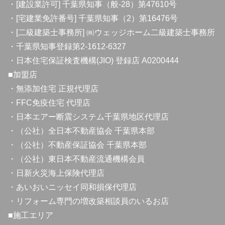
・[建設業許可] 千葉県知事（般-28）第47610号
・[宅建業免許番号] 千葉県知事（2）第16476号
・[二級建築士事務所] ㈱ウェッジホーム二級建築士事務所
・千葉県知事登録第2-1612-6327
・日本住宅保証検査機構(JIO) 登録店 A0200444
■加盟店
・無添加住宅 正規代理店
・FFC免疫住宅 代理店
・日本エアー断震システム千葉県地区代理店
・（公社）全日本不動産協会 千葉県本部
・（公社）不動産保証協会 千葉県本部
・（公社）東日本不動産流通機構会員
・日新火災海上保険代理店
・あいおいニッセイ同和損保代理店
・リフォーム専門の増改築相談員のいるお店
■施工エリア