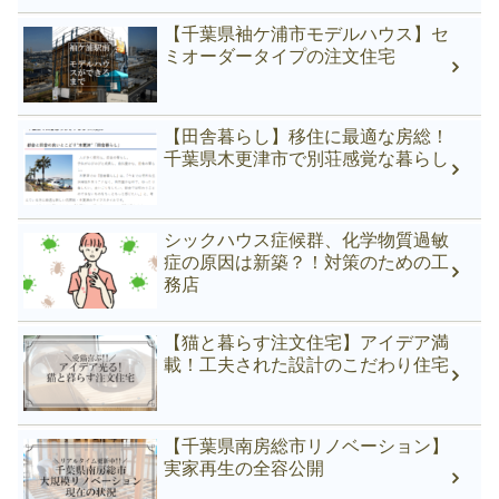
【千葉県袖ケ浦市モデルハウス】セ
ミオーダータイプの注文住宅
【田舎暮らし】移住に最適な房総！
千葉県木更津市で別荘感覚な暮らし
シックハウス症候群、化学物質過敏
症の原因は新築？！対策のための工
務店
【猫と暮らす注文住宅】アイデア満
載！工夫された設計のこだわり住宅
【千葉県南房総市リノベーション】
実家再生の全容公開