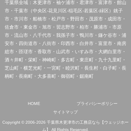
千葉県全域：木更津市・袖ケ浦市・君津市・富津市・館山
市・千葉市（中央区-花見川区-稲毛区-若葉区-緑区）銚子
市・市川市・船橋市・松戸市・野田市・茂原市・成田市・
佐倉市・東金市・旭市・習志野市・柏市・勝浦市・市原
市・流山市・八千代市・我孫子市・鴨川市・鎌ケ谷市・浦
安市・四街道市・八街市・印西市・白井市・富里市・南房
総市・匝瑳市・香取市・山武市・いすみ市・大網白里市・
酒々井町・栄町・神崎町・多古町・東庄町・九十九里町・
芝山町・横芝光町・一宮町・睦沢町・長生村・白子町・長
柄町・長南町・大多喜町・御宿町・鋸南町
HOME
プライバシーポリシー
サイトマップ
Copyright © 2006-2026 千葉県木更津市の工務店なら【ウェッジホー
ム】 All Rights Reserved.