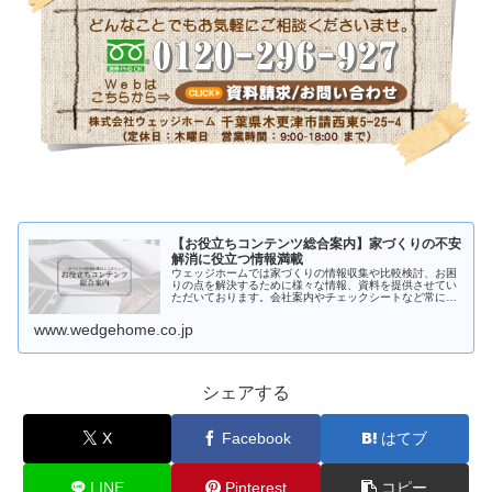
【お役立ちコンテンツ総合案内】家づくりの不安
解消に役立つ情報満載
ウェッジホームでは家づくりの情報収集や比較検討、お困
りの点を解決するために様々な情報、資料を提供させてい
ただいております。会社案内やチェックシートなど常に新
しい情報に更新しております。また「注文住宅を考えはじ
めたけど何からはじめたら良いかわ…
www.wedgehome.co.jp
シェアする
X
Facebook
はてブ
LINE
Pinterest
コピー