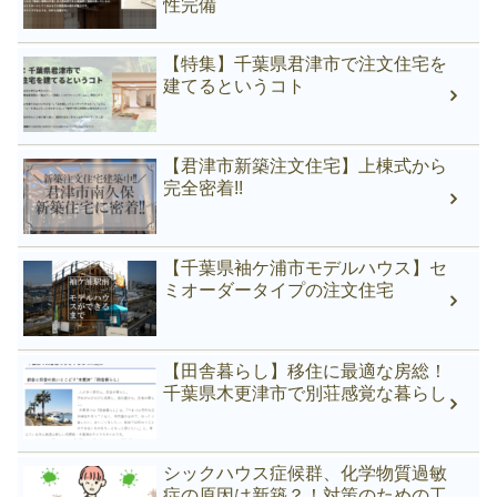
性完備
【特集】千葉県君津市で注文住宅を
建てるというコト
【君津市新築注文住宅】上棟式から
完全密着!!
【千葉県袖ケ浦市モデルハウス】セ
ミオーダータイプの注文住宅
【田舎暮らし】移住に最適な房総！
千葉県木更津市で別荘感覚な暮らし
シックハウス症候群、化学物質過敏
症の原因は新築？！対策のための工