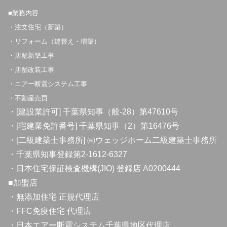
■業務内容
・注文住宅（新築）
・リフォーム（建替え・増築）
・店舗新築工事
・店舗改装工事
・エアー断震システム工事
・不動産売買
・[建設業許可] 千葉県知事（般-28）第47610号
・[宅建業免許番号] 千葉県知事（2）第16476号
・[二級建築士事務所] ㈱ウェッジホーム二級建築士事務所
・千葉県知事登録第2-1612-6327
・日本住宅保証検査機構(JIO) 登録店 A0200444
■加盟店
・無添加住宅 正規代理店
・FFC免疫住宅 代理店
・日本エアー断震システム千葉県地区代理店