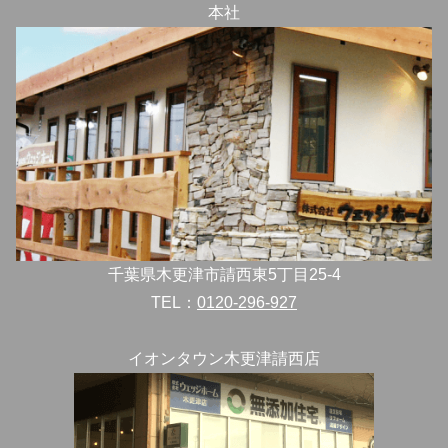
本社
千葉県木更津市請西東5丁目25-4
TEL：
0120-296-927
イオンタウン木更津請西店