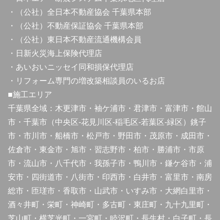
・（公社）全日本不動産協会 千葉県本部
・（公社）不動産保証協会 千葉県本部
・（公社）東日本不動産流通機構会員
・日新火災海上保険代理店
・あいおいニッセイ同和損保代理店
・リフォーム専門の増改築相談員のいるお店
■施工エリア
千葉県全域：木更津市・袖ケ浦市・君津市・富津市・館山
市・千葉市（中央区-花見川区-稲毛区-若葉区-緑区）銚子
市・市川市・船橋市・松戸市・野田市・茂原市・成田市・
佐倉市・東金市・旭市・習志野市・柏市・勝浦市・市原
市・流山市・八千代市・我孫子市・鴨川市・鎌ケ谷市・浦
安市・四街道市・八街市・印西市・白井市・富里市・南房
総市・匝瑳市・香取市・山武市・いすみ市・大網白里市・
酒々井町・栄町・神崎町・多古町・東庄町・九十九里町・
芝山町・横芝光町・一宮町・睦沢町・長生村・白子町・長