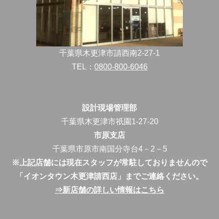
千葉県木更津市請西南2-27-1
TEL：
0800-800-6046
設計現場管理部
千葉県木更津市祇園1-27-20
市原支店
千葉県市原市南国分寺台4－2－5
※上記店舗には現在スタッフが常駐しておりませんので
「イオンタウン木更津請西店」までご連絡ください。
⇒新店舗の詳しい情報はこちら