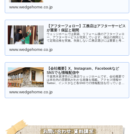
敗せず成功できる手順やポイント、わかりやすい流れなど
ご相談いただければ丁寧に説明させていただきます。
www.wedgehome.co.jp
【アフターフォロー】工務店はアフターサービス
が重要！保証と期間
ウェッジホームでは新築、リフォーム後のアフターフォロ
ー、アフターサービスが充実しています。保証の期間とし
て定期点検を実施。失敗しない工務店選びには重要と考え
ています。千葉県木更津市を含む市原市、袖ケ浦市、君津
市、富津市などエリアは多岐にわたります。
www.wedgehome.co.jp
【会社概要】X、Instagram、Facebookなど
SNSでも情報配信中
千葉県木更津市の工務店ウェッジホームです。会社概要で
は本社内の雰囲気がわかる画像を掲載。アクセス情報や
Twitter、インスタなど各SNSでの情報配信を行っていま
す。
www.wedgehome.co.jp