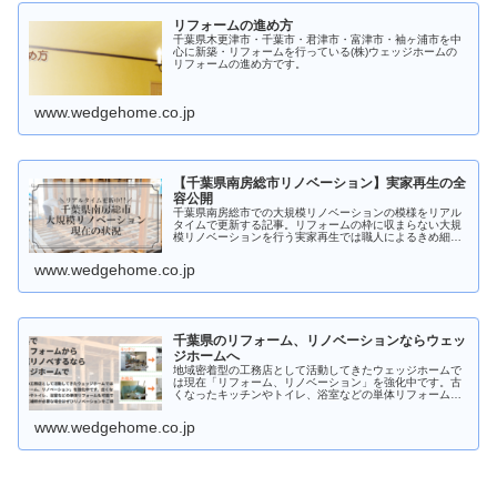
リフォームの進め方
千葉県木更津市・千葉市・君津市・富津市・袖ヶ浦市を中
心に新築・リフォームを行っている(株)ウェッジホームの
リフォームの進め方です。
www.wedgehome.co.jp
【千葉県南房総市リノベーション】実家再生の全
容公開
千葉県南房総市での大規模リノベーションの模様をリアル
タイムで更新する記事。リフォームの枠に収まらない大規
模リノベーションを行う実家再生では職人によるきめ細か
い作業が際立ちます。リフォーム、リノベーションをご検
討中の方にぜひ見ていただきたいコンテンツです。
www.wedgehome.co.jp
千葉県のリフォーム、リノベーションならウェッ
ジホームへ
地域密着型の工務店として活動してきたウェッジホームで
は現在「リフォーム、リノベーション」を強化中です。古
くなったキッチンやトイレ、浴室などの単体リフォームも
可能ですが全体的に補修が必要な場合はぜひリノベーショ
ンをご検討くださ
www.wedgehome.co.jp