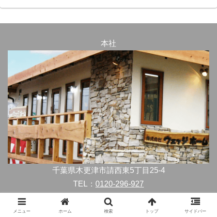
本社
千葉県木更津市請西東5丁目25-4
TEL：
0120-296-927
イオンタウン木更津請西店
メニュー
ホーム
検索
トップ
サイドバー