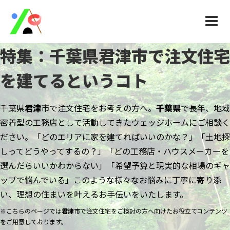
特集：千葉県
君津
市で
注文住宅
を建てるというコト
千葉県
君津
市
で注文住宅をお考えの方へ。
千葉県
で長年、地域
密着型の工務店として活動してきたウェッジホームにご相談く
ださい。
「どのエリアに家を建てればいいのかな？」「土地探
しってどうやってするの？」「どの工務店・ハウスメーカーを
選んだらいいかわからない」「希望予算と現実的な相場のギャ
ップで悩んでいる」
このような様々なお悩みに丁寧に寄り添
い、理想の住まいを叶えるお手伝いをいたします。
※こちらのページでは
君津
市で注文住宅をご検討の方へ向けたお役立てコンテンツ
をご用意しております。