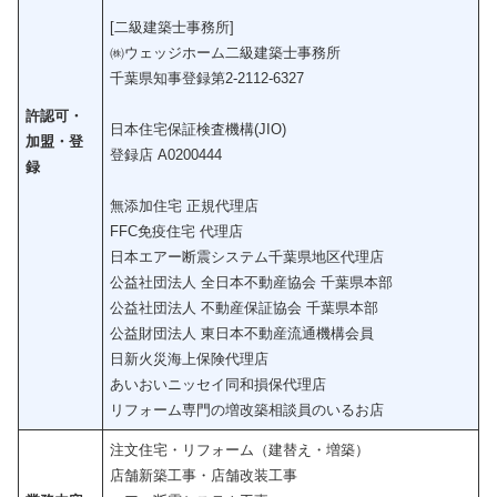
[二級建築士事務所]
㈱ウェッジホーム二級建築士事務所
千葉県知事登録第2-2112-6327
許認可・
日本住宅保証検査機構(JIO)
加盟・登
登録店 A0200444
録
無添加住宅 正規代理店
FFC免疫住宅 代理店
日本エアー断震システム千葉県地区代理店
公益社団法人 全日本不動産協会 千葉県本部
公益社団法人 不動産保証協会 千葉県本部
公益財団法人 東日本不動産流通機構会員
日新火災海上保険代理店
あいおいニッセイ同和損保代理店
リフォーム専門の増改築相談員のいるお店
注文住宅・リフォーム（建替え・増築）
店舗新築工事・店舗改装工事