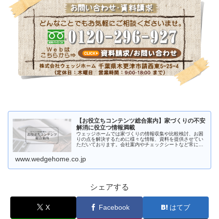
【お役立ちコンテンツ総合案内】家づくりの不安
解消に役立つ情報満載
ウェッジホームでは家づくりの情報収集や比較検討、お困
りの点を解決するために様々な情報、資料を提供させてい
ただいております。会社案内やチェックシートなど常に新
しい情報に更新しております。また「注文住宅を考えはじ
めたけど何からはじめたら良いかわ…
www.wedgehome.co.jp
シェアする
X
Facebook
はてブ