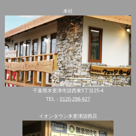
本社
千葉県木更津市請西東5丁目25-4
TEL：
0120-296-927
イオンタウン木更津請西店