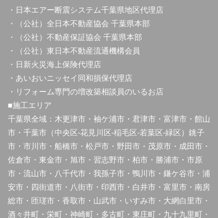
・日本エアー断震システム千葉県地区代理店
・（公社）全日本不動産協会 千葉県本部
・（公社）不動産保証協会 千葉県本部
・（公社）東日本不動産流通機構会員
・日新火災海上保険代理店
・あいおいニッセイ同和損保代理店
・リフォーム専門の増改築相談員のいるお店
■施工エリア
千葉県全域：木更津市・袖ケ浦市・君津市・富津市・館山
市・千葉市（中央区-花見川区-稲毛区-若葉区-緑区）銚子
市・市川市・船橋市・松戸市・野田市・茂原市・成田市・
佐倉市・東金市・旭市・習志野市・柏市・勝浦市・市原
市・流山市・八千代市・我孫子市・鴨川市・鎌ケ谷市・浦
安市・四街道市・八街市・印西市・白井市・富里市・南房
総市・匝瑳市・香取市・山武市・いすみ市・大網白里市・
酒々井町・栄町・神崎町・多古町・東庄町・九十九里町・