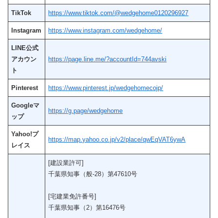
TikTok
https://www.tiktok.com/@wedgehome0120296927
Instagram
https://www.instagram.com/wedgehome/
LINE公式
アカウン
https://page.line.me/?accountId=744avski
ト
Pinterest
https://www.pinterest.jp/wedgehomecojp/
Googleマ
https://g.page/wedgehome
ップ
Yahoo!プ
https://map.yahoo.co.jp/v2/place/qwEqVAT6ywA
レイス
[建設業許可]
千葉県知事（般-28）第47610号
[宅建業免許番号]
千葉県知事（2）第16476号