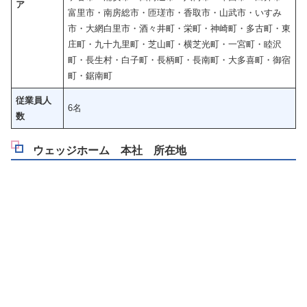
ア
富里市・南房総市・匝瑳市・香取市・山武市・いすみ
市・大網白里市・酒々井町・栄町・神崎町・多古町・東
庄町・九十九里町・芝山町・横芝光町・一宮町・睦沢
町・長生村・白子町・長柄町・長南町・大多喜町・御宿
町・鋸南町
従業員人
6名
数
ウェッジホーム 本社 所在地