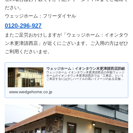
ださい。
ウェッジホーム：フリーダイヤル
0120-296-927
またご足労おかけしますが「ウェッジホーム：イオンタウ
ン木更津請西店」が近くにございます。ご入用の方はぜひ
ご利用くださいませ。
ウェッジホーム：イオンタウン木更津請西店詳細
ウェッジホーム イオンタウン木更津請西店の外観ウェッジ
ホームのイオンタウン木更津請西店では「工務店」という
ご来店するには少しハードルの高いイメージのある店舗で
はなく、どなたでもお気軽にお立ち寄りいただける店舗を
目指しております。現在では入口...
www.wedgehome.co.jp