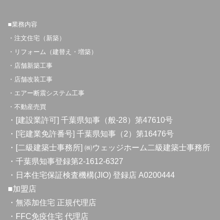
■業務内容
・注文住宅（新築）
・リフォーム（建替え・増築）
・店舗新築工事
・店舗改装工事
・エアー断震システム工事
・不動産売買
・[建設業許可] 千葉県知事（般-28）第47610号
・[宅建業免許番号] 千葉県知事（2）第16476号
・[二級建築士事務所] ㈱ウェッジホーム二級建築士事務所
・千葉県知事登録第2-1612-6327
・日本住宅保証検査機構(JIO) 登録店 A0200444
■加盟店
・無添加住宅 正規代理店
・FFC免疫住宅 代理店