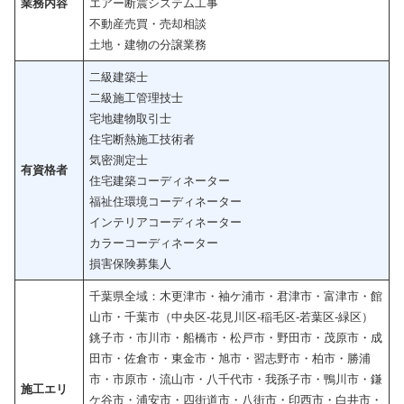
業務内容
エアー断震システム工事
不動産売買・売却相談
土地・建物の分譲業務
二級建築士
二級施工管理技士
宅地建物取引士
住宅断熱施工技術者
気密測定士
有資格者
住宅建築コーディネーター
福祉住環境コーディネーター
インテリアコーディネーター
カラーコーディネーター
損害保険募集人
千葉県全域：木更津市・袖ケ浦市・君津市・富津市・館
山市・千葉市（中央区-花見川区-稲毛区-若葉区-緑区）
銚子市・市川市・船橋市・松戸市・野田市・茂原市・成
田市・佐倉市・東金市・旭市・習志野市・柏市・勝浦
市・市原市・流山市・八千代市・我孫子市・鴨川市・鎌
施工エリ
ケ谷市・浦安市・四街道市・八街市・印西市・白井市・