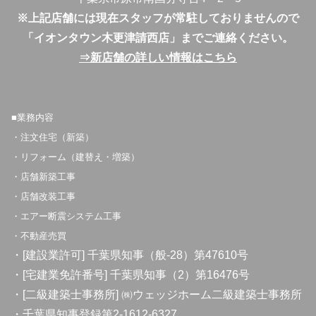
※上記店舗には現在スタッフが常駐しておりませんので
「イオンタウン木更津請西店」までご連絡ください。
⇒新店舗の詳しい情報はこちら
■業務内容
・注文住宅（新築）
・リフォーム（建替え・増築）
・店舗新築工事
・店舗改装工事
・エアー断震システム工事
・不動産売買
・[建設業許可] 千葉県知事（般-28）第47610号
・[宅建業免許番号] 千葉県知事（2）第16476号
・[二級建築士事務所] ㈱ウェッジホーム二級建築士事務所
・千葉県知事登録第2-1612-6327