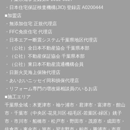
・日本住宅保証検査機構(JIO) 登録店 A0200444
■加盟店
・無添加住宅 正規代理店
・FFC免疫住宅 代理店
・日本エアー断震システム千葉県地区代理店
・（公社）全日本不動産協会 千葉県本部
・（公社）不動産保証協会 千葉県本部
・（公社）東日本不動産流通機構会員
・日新火災海上保険代理店
・あいおいニッセイ同和損保代理店
・リフォーム専門の増改築相談員のいるお店
■施工エリア
千葉県全域：木更津市・袖ケ浦市・君津市・富津市・館山
市・千葉市（中央区-花見川区-稲毛区-若葉区-緑区）銚子
市・市川市・船橋市・松戸市・野田市・茂原市・成田市・
佐倉市・東金市・旭市・習志野市・柏市・勝浦市・市原