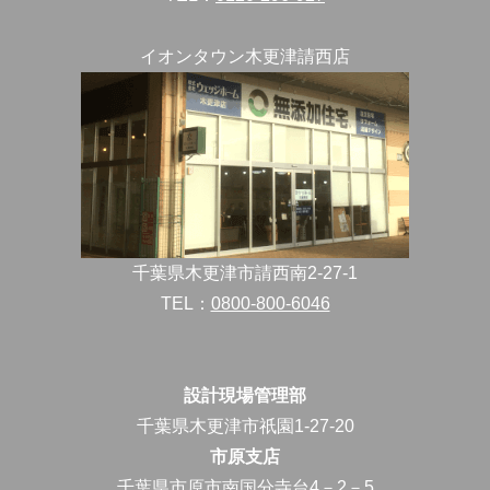
イオンタウン木更津請西店
千葉県木更津市請西南2-27-1
TEL：
0800-800-6046
設計現場管理部
千葉県木更津市祇園1-27-20
市原支店
千葉県市原市南国分寺台4－2－5