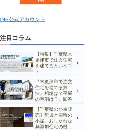
LINE公式アカウント
注目コラム
【特集】千葉県木
更津市で注文住宅
を建てるというコ
ト
『木更津市で注文
住宅を建てる方
法』相場は？平屋
の事例は？←回答
【千葉県の小屋販
売】無垢と漆喰の
小屋。おしゃれな
無添加住宅の機能