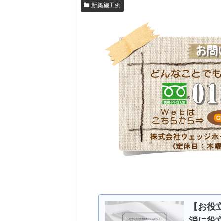
新築施工例
【お役
消に役