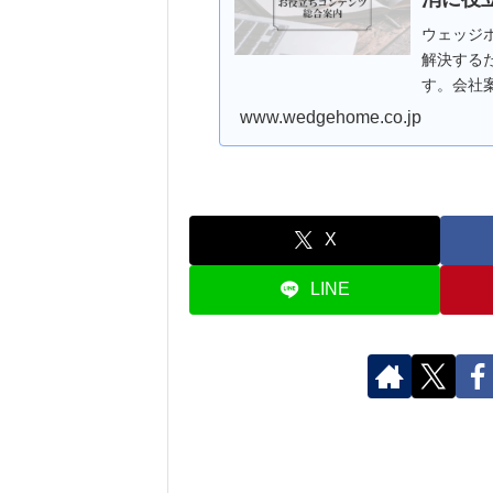
ウェッジ
解決する
す。会社
ます。ま
www.wedgehome.co.jp
わ…
X
LINE