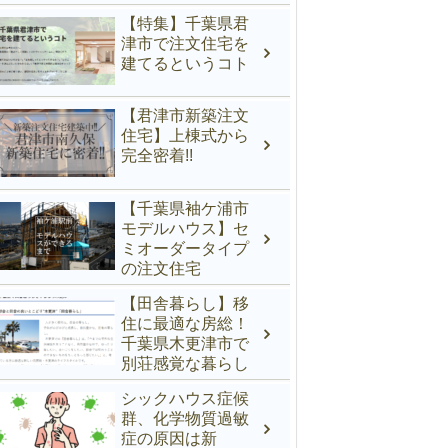
性完備
【特集】千葉県君
津市で注文住宅を
建てるというコト
【君津市新築注文
住宅】上棟式から
完全密着!!
【千葉県袖ケ浦市
モデルハウス】セ
ミオーダータイプ
の注文住宅
【田舎暮らし】移
住に最適な房総！
千葉県木更津市で
別荘感覚な暮らし
シックハウス症候
群、化学物質過敏
症の原因は新