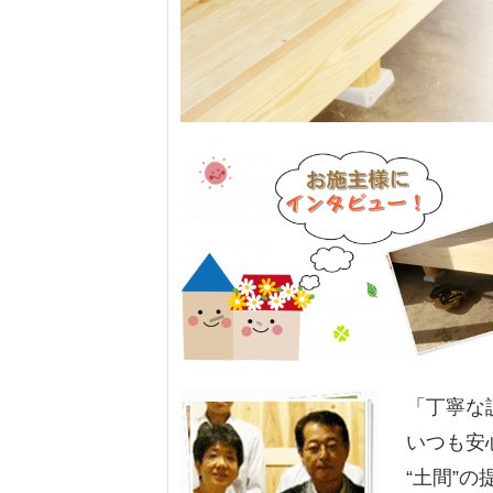
「丁寧な
いつも安
“土間”