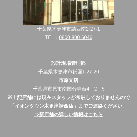
千葉県木更津市請西南2-27-1
TEL：
0800-800-6046
設計現場管理部
千葉県木更津市祇園1-27-20
市原支店
千葉県市原市南国分寺台4－2－5
※上記店舗には現在スタッフが常駐しておりませんので
「イオンタウン木更津請西店」までご連絡ください。
⇒新店舗の詳しい情報はこちら