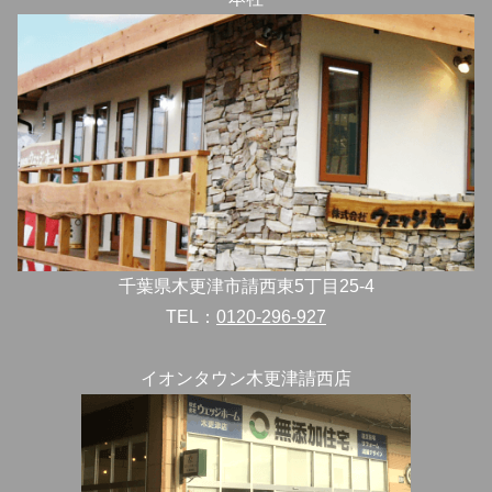
千葉県木更津市請西東5丁目25-4
TEL：
0120-296-927
イオンタウン木更津請西店