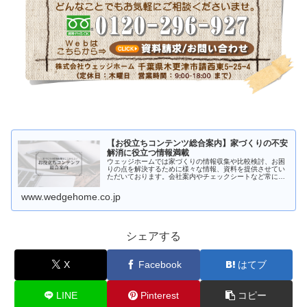
【お役立ちコンテンツ総合案内】家づくりの不安
解消に役立つ情報満載
ウェッジホームでは家づくりの情報収集や比較検討、お困
りの点を解決するために様々な情報、資料を提供させてい
ただいております。会社案内やチェックシートなど常に新
しい情報に更新しております。また「注文住宅を考えはじ
めたけど何からはじめたら良いかわ…
www.wedgehome.co.jp
シェアする
X
Facebook
はてブ
LINE
Pinterest
コピー