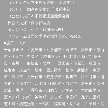
・（公社）全日本不動産協会 千葉県本部
・（公社）不動産保証協会 千葉県本部
・（公社）東日本不動産流通機構会員
・日新火災海上保険代理店
・あいおいニッセイ同和損保代理店
・リフォーム専門の増改築相談員のいるお店
■施工エリア
千葉県全域：木更津市・袖ケ浦市・君津市・富津市・館山
市・千葉市（中央区-花見川区-稲毛区-若葉区-緑区）銚子
市・市川市・船橋市・松戸市・野田市・茂原市・成田市・
佐倉市・東金市・旭市・習志野市・柏市・勝浦市・市原
市・流山市・八千代市・我孫子市・鴨川市・鎌ケ谷市・浦
安市・四街道市・八街市・印西市・白井市・富里市・南房
総市・匝瑳市・香取市・山武市・いすみ市・大網白里市・
酒々井町・栄町・神崎町・多古町・東庄町・九十九里町・
芝山町・横芝光町・一宮町・睦沢町・長生村・白子町・長