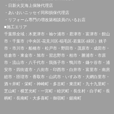
・日新火災海上保険代理店
・あいおいニッセイ同和損保代理店
・リフォーム専門の増改築相談員のいるお店
■施工エリア
千葉県全域：木更津市・袖ケ浦市・君津市・富津市・館山
市・千葉市（中央区-花見川区-稲毛区-若葉区-緑区）銚子
市・市川市・船橋市・松戸市・野田市・茂原市・成田市・
佐倉市・東金市・旭市・習志野市・柏市・勝浦市・市原
市・流山市・八千代市・我孫子市・鴨川市・鎌ケ谷市・浦
安市・四街道市・八街市・印西市・白井市・富里市・南房
総市・匝瑳市・香取市・山武市・いすみ市・大網白里市・
酒々井町・栄町・神崎町・多古町・東庄町・九十九里町・
芝山町・横芝光町・一宮町・睦沢町・長生村・白子町・長
柄町・長南町・大多喜町・御宿町・鋸南町