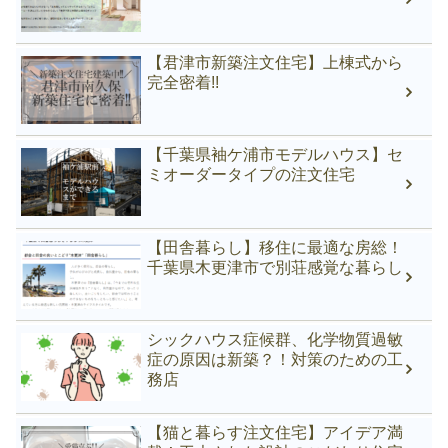
【君津市新築注文住宅】上棟式から
完全密着!!
【千葉県袖ケ浦市モデルハウス】セ
ミオーダータイプの注文住宅
【田舎暮らし】移住に最適な房総！
千葉県木更津市で別荘感覚な暮らし
シックハウス症候群、化学物質過敏
症の原因は新築？！対策のための工
務店
【猫と暮らす注文住宅】アイデア満