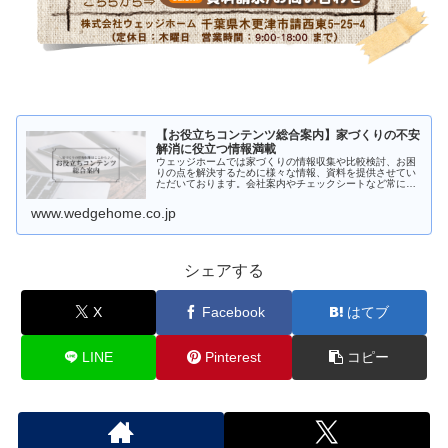
【お役立ちコンテンツ総合案内】家づくりの不安
解消に役立つ情報満載
ウェッジホームでは家づくりの情報収集や比較検討、お困
りの点を解決するために様々な情報、資料を提供させてい
ただいております。会社案内やチェックシートなど常に新
しい情報に更新しております。また「注文住宅を考えはじ
めたけど何からはじめたら良いかわ…
www.wedgehome.co.jp
シェアする
X
Facebook
はてブ
LINE
Pinterest
コピー